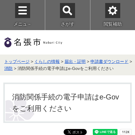
メニュ－
さがす
閲覧補助
トップページ
>
くらしの情報
>
届出・証明
>
申請書ダウンロード
>
消防
> 消防関係手続の電子申請はe-Govをご利用ください
消防関係手続の電子申請はe-Gov
をご利用ください