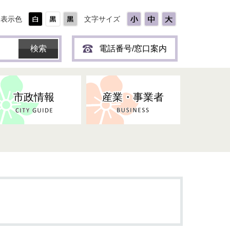
表示色
文字サイズ
電話番号/窓口案内
市政情報
産業・事業者
ひとり
保育所(園)・幼稚園・認定こども
防災協力事業所登録制度
環境・ペット・蜂等
障害者福祉
斎場・墓園
出前トーク
園・地域型保育
道路・交通・公園・都市計画
戦傷・戦没者
商工業
選挙
健康・福祉
やき
子どもの健診
名張市産業活性化推進協議会
人権・男女共同参画
人口・統計
ィスク