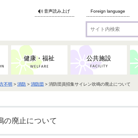
サ
音声読み上げ
Foreign language
イ
ト
内
検
索
健康・福祉
公共施設
方不明
>
消防
>
消防団
> 消防団員招集サイレン吹鳴の廃止について
各種広告・協賛のご案内
防災・消防
地域福祉
監査
税
子育てにかかる各種手当／
事業系ごみ・廃棄物
ごみ・リサイクル
子育て・教育
高齢者福祉
記者会見
子育て支援
親・寡婦家庭への支援
保険・年金・医療助成
施設見学会
住宅
税金
水道・下水道
非核平和事業
建築開発等
生活保護
歴史・文化
体育施設のご案内
子ども発達支援センター
こども支援センターかが
鳴の廃止について
地域づくり・市民活動
病気・けが・AED
市からのお知らせ
農林業
文化・生涯学習
広報・広聴
農業委員会
小中一貫教育・コミュニテ