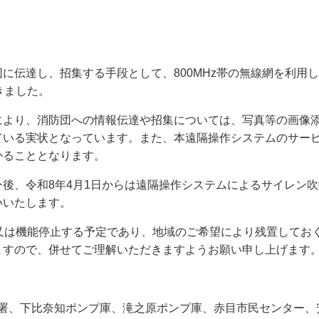
奨学金・就学援助
ール
電子自治体
市長の部屋
消費生活
シティプロモーショ
教育委員会
看護専門学校
市のプロフィール
市有財産売却・公売・
に伝達し、招集する手段として、800MHz帯の無線網を利用
きました。
遺贈寄附
により、消防団への情報伝達や招集については、写真等の画像
ている実状となっています。また、本遠隔操作システムのサー
かることとなります。
後、令和8年4月1日からは遠隔操作システムによるサイレン
いいたします。
又は機能停止する予定であり、地域のご希望により残置してお
ますので、併せてご理解いただきますようお願い申し上げます
署、下比奈知ポンプ庫、滝之原ポンプ庫、赤目市民センター、