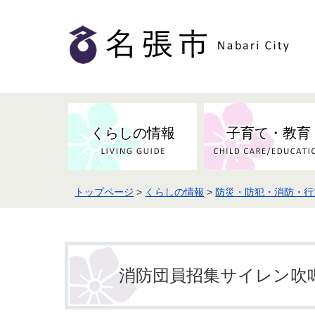
くらしの情報
子育て・教育
トップページ
>
くらしの情報
>
防災・防犯・消防・行
健康・検（健）診・予防接種
市の条例・計画・方針
事業者の方へお知らせ
届出・証明
地域医療
妊娠・出産
市民センター・市民活動・交流施
斎場・墓園・墓地
市政へのご意見
入札・契約
スポーツ
設
予防接種
消防団員招集サイレン吹
防災・防犯・消防・行方不明
市の人事・職員採用
被災者支援
観光業