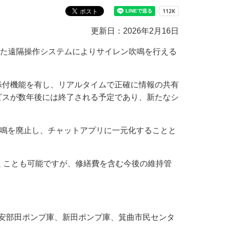
教育センター
市の窓口一覧
ン
更新日：2026年2月16日
貸付
オープンデータ
した遠隔操作システムによりサイレン吹鳴を行える
添付機能を有し、リアルタイムで正確に情報の共有
ビスが数年後には終了される予定であり、新たなシ
吹鳴を廃止し、チャットアプリに一元化することと
くことも可能ですが、修繕費を含む今後の維持管
。
安部田ポンプ庫、新田ポンプ庫、箕曲市民センタ