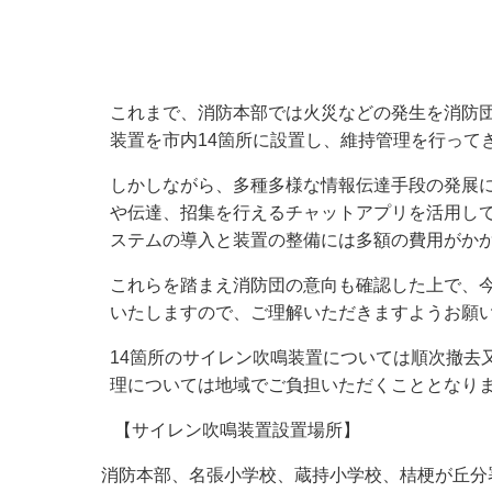
小・中学校
International Residents がいこ
情報公開制度・個人情報保護
くじん の みなさんへ
青少年健全育成
市の行財政
これまで、消防本部では火災などの発生を消防団
装置を市内14箇所に設置し、維持管理を行って
公民連携
しかしながら、多種多様な情報伝達手段の発展
や伝達、招集を行えるチャットアプリを活用し
ステムの導入と装置の整備には多額の費用がか
これらを踏まえ消防団の意向も確認した上で、今
いたしますので、ご理解いただきますようお願
14箇所のサイレン吹鳴装置については順次撤去
理については地域でご負担いただくこととなり
【サイレン吹鳴装置設置場所】
消防本部、名張小学校、蔵持小学校、桔梗が丘分