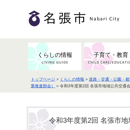
くらしの情報
子育て・教育
トップページ
>
くらしの情報
>
道路・交通・公園・都
健康・検（健）診・予防接種
市の条例・計画・方針
事業者の方へお知らせ
届出・証明
地域医療
妊娠・出産
業推進部会）
> 令和3年度第2回 名張市地域公共交通
市民センター・市民活動・交流施
斎場・墓園・墓地
市政へのご意見
入札・契約
スポーツ
設
予防接種
令和3年度第2回 名張市
防災・防犯・消防・行方不明
市の人事・職員採用
被災者支援
観光業