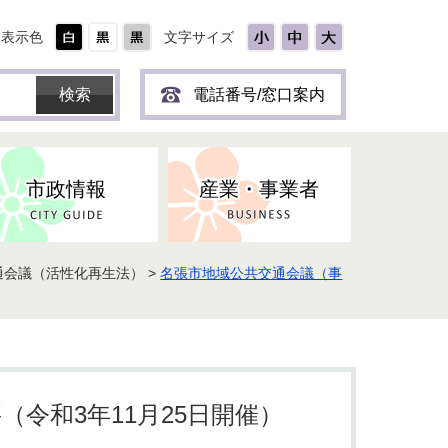
表示色
文字サイズ
電話番号/窓口案内
市政情報
産業・事業者
通会議（活性化再生法） >
名張市地域公共交通会議（事
ひとり
保育所(園)・幼稚園・認定こども
防災協力事業所登録制度
環境・ペット・蜂等
障害者福祉
斎場・墓園
出前トーク
園・地域型保育
道路・交通・公園・都市計画
戦傷・戦没者
商工業
選挙
健康・福祉
やき
子どもの健診
令和3年11月25日開催）
名張市産業活性化推進協議会
人権・男女共同参画
人口・統計
ィスク