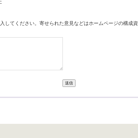
た
。
入してください。寄せられた意見などはホームページの構成資
送信