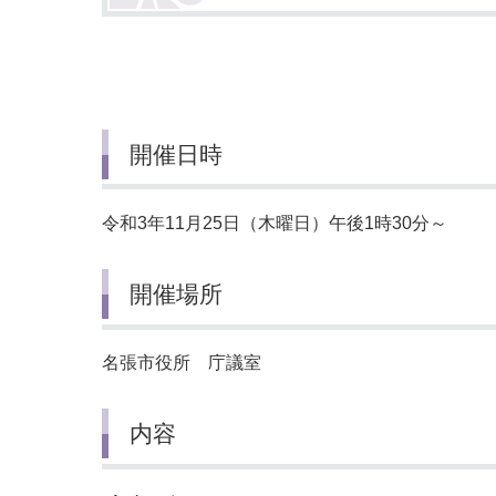
小・中学校
International Residents がいこ
情報公開制度・個人情報保護
くじん の みなさんへ
青少年健全育成
市の行財政
開催日時
公民連携
令和3年11月25日（木曜日）午後1時30分～
開催場所
名張市役所 庁議室
内容