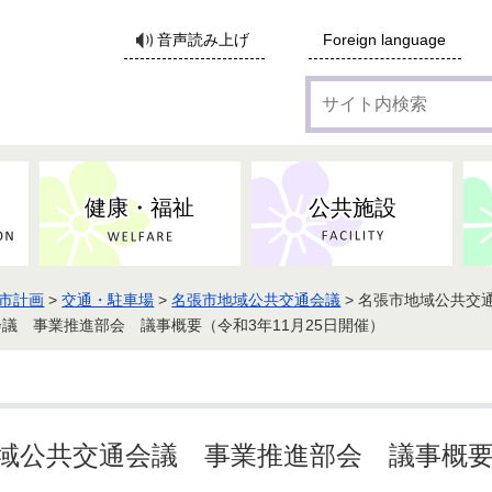
サ
音声読み上げ
Foreign language
イ
ト
内
検
索
健康・福祉
公共施設
市計画
>
交通・駐車場
>
名張市地域公共交通会議
> 名張市地域公共交
各種広告・協賛のご案内
防災・消防
地域福祉
監査
税
子育てにかかる各種手当／
事業系ごみ・廃棄物
ごみ・リサイクル
子育て・教育
高齢者福祉
記者会見
子育て支援
会議 事業推進部会 議事概要（令和3年11月25日開催）
親・寡婦家庭への支援
保険・年金・医療助成
施設見学会
住宅
税金
水道・下水道
非核平和事業
建築開発等
生活保護
歴史・文化
体育施設のご案内
子ども発達支援センター
こども支援センターかが
地域公共交通会議 事業推進部会 議事概要（
地域づくり・市民活動
病気・けが・AED
市からのお知らせ
農林業
文化・生涯学習
広報・広聴
農業委員会
小中一貫教育・コミュニテ