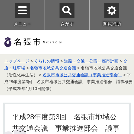
メニュ－
さがす
閲覧補助
トップページ
>
くらしの情報
>
道路・交通・公園・都市計画
>
交
通・駐車場
>
名張市地域公共交通会議
> 名張市地域公共交通会議
（活性化再生法） >
名張市地域公共交通会議（事業推進部会）
> 平
成28年度第3回 名張市地域公共交通会議 事業推進部会 議事概要
（平成29年1月10日開催）
平成28年度第3回 名張市地域公
共交通会議 事業推進部会 議事